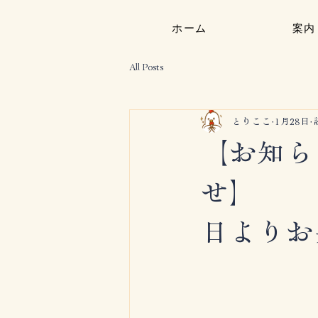
ホーム
案内
All Posts
とりここ
1月28日
【お知ら
せ
日よりお